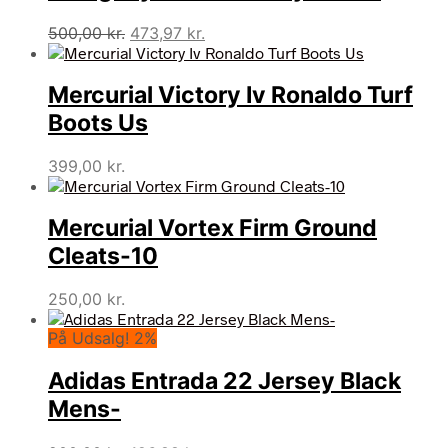
Den
Den
500,00
kr.
473,97
kr.
oprindelige
aktuelle
pris
pris
Mercurial Victory Iv Ronaldo Turf
var:
er:
500,00 kr..
473,97 kr..
Boots Us
399,00
kr.
Mercurial Vortex Firm Ground
Cleats-10
250,00
kr.
På Udsalg! 2%
Adidas Entrada 22 Jersey Black
Mens-