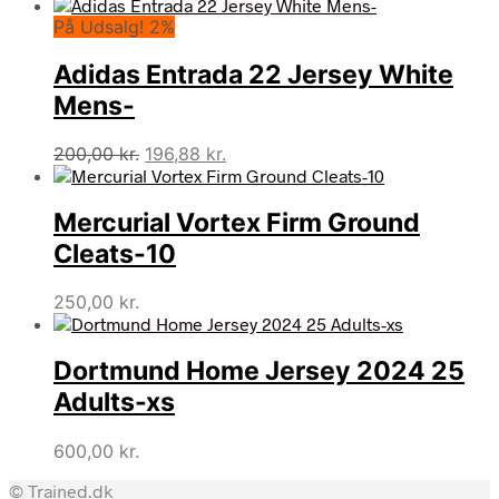
oprindelige
aktuelle
På Udsalg! 2%
pris
pris
var:
er:
Adidas Entrada 22 Jersey White
500,00 kr..
473,97 kr..
Mens-
Den
Den
200,00
kr.
196,88
kr.
oprindelige
aktuelle
pris
pris
Mercurial Vortex Firm Ground
var:
er:
200,00 kr..
196,88 kr..
Cleats-10
250,00
kr.
Dortmund Home Jersey 2024 25
Adults-xs
600,00
kr.
© Trained.dk