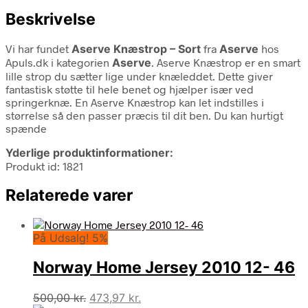
Beskrivelse
Vi har fundet
Aserve Knæstrop – Sort
fra
Aserve
hos
Apuls.dk i kategorien
Aserve
. Aserve Knæstrop er en smart
lille strop du sætter lige under knæleddet. Dette giver
fantastisk støtte til hele benet og hjælper især ved
springerknæ. En Aserve Knæstrop kan let indstilles i
størrelse så den passer præcis til dit ben. Du kan hurtigt
spænde
Yderlige produktinformationer:
Produkt id: 1821
Relaterede varer
På Udsalg! 5%
Norway Home Jersey 2010 12- 46
Den
Den
500,00
kr.
473,97
kr.