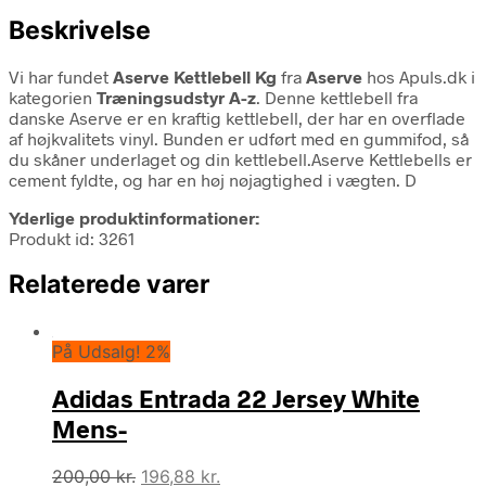
Beskrivelse
Vi har fundet
Aserve Kettlebell Kg
fra
Aserve
hos Apuls.dk i
kategorien
Træningsudstyr A-z
. Denne kettlebell fra
danske Aserve er en kraftig kettlebell, der har en overflade
af højkvalitets vinyl. Bunden er udført med en gummifod, så
du skåner underlaget og din kettlebell.Aserve Kettlebells er
cement fyldte, og har en høj nøjagtighed i vægten. D
Yderlige produktinformationer:
Produkt id: 3261
Relaterede varer
På Udsalg! 2%
Adidas Entrada 22 Jersey White
Mens-
Den
Den
200,00
kr.
196,88
kr.