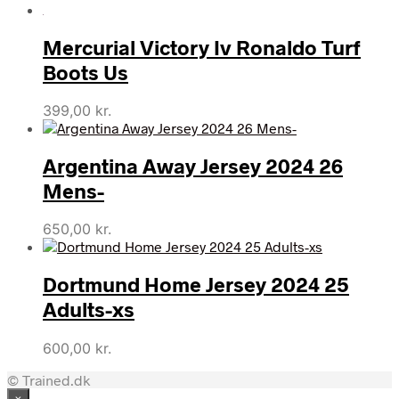
oprindelige
aktuelle
pris
pris
Mercurial Victory Iv Ronaldo Turf
var:
er:
200,00 kr..
196,88 kr..
Boots Us
399,00
kr.
Argentina Away Jersey 2024 26
Mens-
650,00
kr.
Dortmund Home Jersey 2024 25
Adults-xs
600,00
kr.
© Trained.dk
×