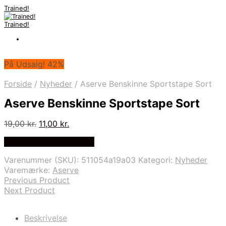
Trained!
Trained!
På Udsalg! 42%
Forside
/
Nyheder
/
Aserve Benskinne Sportstape Sort
Aserve Benskinne Sportstape Sort
Den
Den
19,00
kr.
11,00
kr.
oprindelige
aktuelle
På Udsalg hos Apuls.dk
pris
pris
var:
er:
Varenummer (SKU):
511054a19a03
Kategori:
Nyheder
19,00 kr..
11,00 kr..
Varemærke:
Aserve
Previous Product
Next Product
Beskrivelse