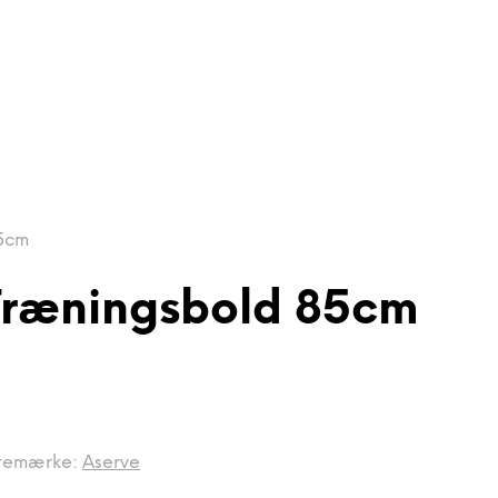
85cm
Træningsbold 85cm
remærke:
Aserve