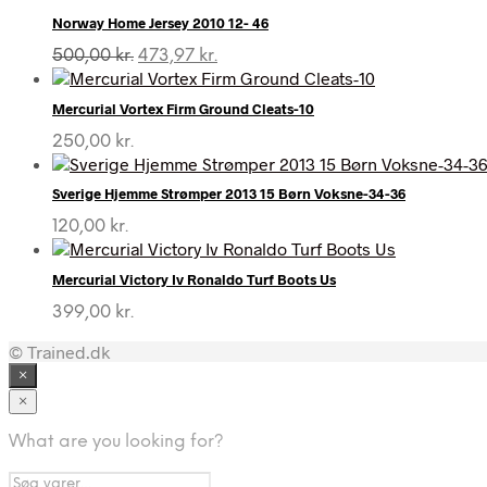
Norway Home Jersey 2010 12- 46
Den
Den
500,00
kr.
473,97
kr.
oprindelige
aktuelle
pris
pris
Mercurial Vortex Firm Ground Cleats-10
var:
er:
500,00 kr..
473,97 kr..
250,00
kr.
Sverige Hjemme Strømper 2013 15 Børn Voksne-34-36
120,00
kr.
Mercurial Victory Iv Ronaldo Turf Boots Us
399,00
kr.
© Trained.dk
×
×
What are you looking for?