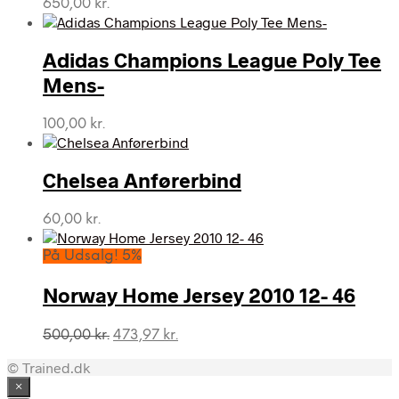
650,00
kr.
Adidas Champions League Poly Tee
Mens-
100,00
kr.
Chelsea Anførerbind
60,00
kr.
På Udsalg! 5%
Norway Home Jersey 2010 12- 46
Den
Den
500,00
kr.
473,97
kr.
oprindelige
aktuelle
© Trained.dk
pris
pris
var:
er:
×