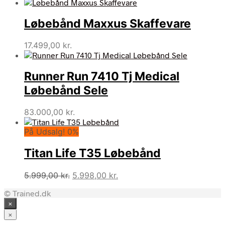
oprindelige
aktuelle
pris
pris
Løbebånd Maxxus Skaffevare
var:
er:
25.000,00 kr..
12.899,00 kr..
17.499,00
kr.
Runner Run 7410 Tj Medical
Løbebånd Sele
83.000,00
kr.
På Udsalg! 0%
Titan Life T35 Løbebånd
Den
Den
5.999,00
kr.
5.998,00
kr.
oprindelige
aktuelle
© Trained.dk
pris
pris
×
var:
er:
5.999,00 kr..
5.998,00 kr..
×