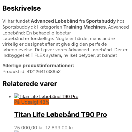
Beskrivelse
Vi har fundet
Advanced Løbebånd
fra
Sportsbuddy
hos
Sportsbuddy.dk i kategorien
Training Machines
. Advanced
Løbebånd: En behagelig løbetur
Løbebånd er forskellige. Nogle er hårde, mens andre
virkelig er designet efter at give dig den perfekte
løbeoplevelse. Det giver vores Advanced Løbebånd. Der er
indbygget et T-FLEX system, hvilket betyder, at båndet
Yderlige produktinformationer:
Produkt id: 41212641738852
Relaterede varer
På Udsalg! 48%
Titan Life Løbebånd T90 Pro
Den
Den
25.000,00
kr.
12.899,00
kr.