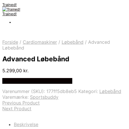
Trained!
Trained!
Forside
/
Cardiomaskiner
/
Løbebånd
/
Advanced
Løbebånd
Advanced Løbebånd
5.299,00
kr.
Bedste pris hos Sportsbuddy.dk
Varenummer (SKU):
177ff5db8eb5
Kategori:
Løbebånd
Varemærke:
Sportsbuddy
Previous Product
Next Product
Beskrivelse