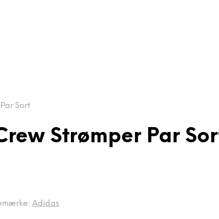
Par Sort
rew Strømper Par Sor
emærke:
Adidas