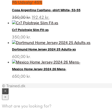
På Udsalg! 45%
Copa Argentina Capitano -shirt White- 53-55
Den
Den
350,00
kr.
192,42
kr.
oprindelige
aktuelle
pris
pris
Cr7 Polotrøje Slim Fit-xs
var:
er:
350,00 kr..
192,42 kr..
350,00
kr.
Dortmund Home Jersey 2024 25 Adults-xs
600,00
kr.
Mexico Home Jersey 2024 26 Mens-
650,00
kr.
© Trained.dk
×
×
What are you looking for?