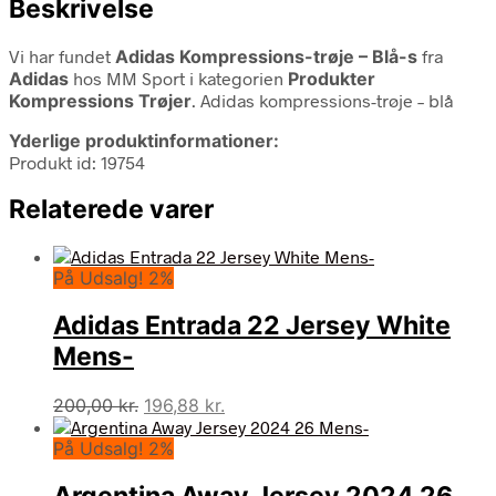
Beskrivelse
Vi har fundet
Adidas Kompressions-trøje – Blå-s
fra
Adidas
hos MM Sport i kategorien
Produkter
Kompressions Trøjer
. Adidas kompressions-trøje – blå
Yderlige produktinformationer:
Produkt id: 19754
Relaterede varer
På Udsalg! 2%
Adidas Entrada 22 Jersey White
Mens-
Den
Den
200,00
kr.
196,88
kr.
oprindelige
aktuelle
På Udsalg! 2%
pris
pris
var:
er:
Argentina Away Jersey 2024 26
200,00 kr..
196,88 kr..