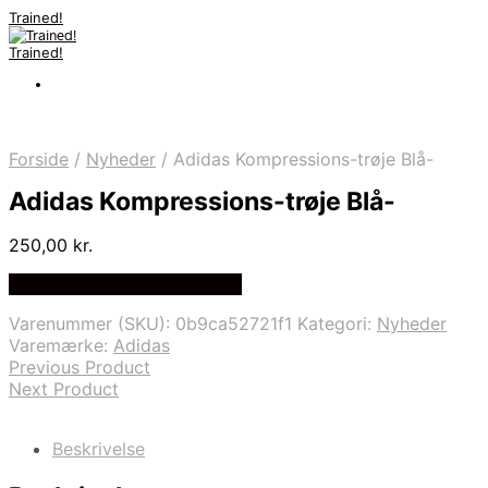
Trained!
Trained!
Forside
/
Nyheder
/
Adidas Kompressions-trøje Blå-
Adidas Kompressions-trøje Blå-
250,00
kr.
Bedste pris hos Mmsport.dk
Varenummer (SKU):
0b9ca52721f1
Kategori:
Nyheder
Varemærke:
Adidas
Previous Product
Next Product
Beskrivelse