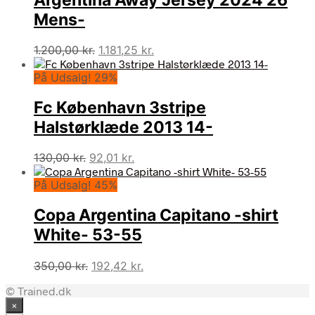
Mens-
Den
Den
1.200,00
kr.
1.181,25
kr.
oprindelige
aktuelle
På Udsalg! 29%
pris
pris
var:
er:
Fc København 3stripe
1.200,00 kr..
1.181,25 kr..
Halstørklæde 2013 14-
Den
Den
130,00
kr.
92,01
kr.
oprindelige
aktuelle
På Udsalg! 45%
pris
pris
var:
er:
Copa Argentina Capitano -shirt
130,00 kr..
92,01 kr..
White- 53-55
Den
Den
350,00
kr.
192,42
kr.
oprindelige
aktuelle
© Trained.dk
pris
pris
×
var:
er: