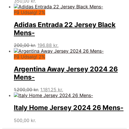
350,00
kr.
På Udsalg! 2%
Adidas Entrada 22 Jersey Black
Mens-
Den
Den
200,00
kr.
196,88
kr.
oprindelige
aktuelle
pris
pris
På Udsalg! 2%
var:
er:
200,00 kr..
196,88 kr..
Argentina Away Jersey 2024 26
Mens-
Den
Den
1.200,00
kr.
1.181,25
kr.
oprindelige
aktuelle
pris
pris
var:
er:
Italy Home Jersey 2024 26 Mens-
1.200,00 kr..
1.181,25 kr..
500,00
kr.